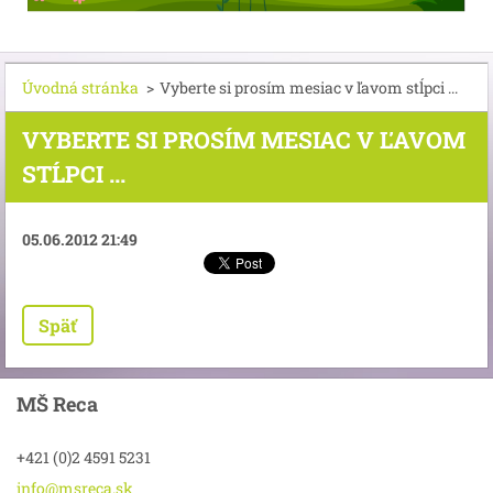
Úvodná stránka
>
Vyberte si prosím mesiac v ľavom stĺpci ...
VYBERTE SI PROSÍM MESIAC V ĽAVOM
STĹPCI ...
05.06.2012 21:49
Späť
MŠ Reca
+421 (0)2 4591 5231
info@msr
eca.sk