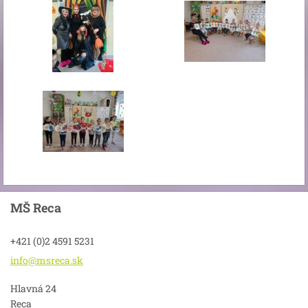
MŠ Reca
+421 (0)2 4591 5231
info@msr
eca.sk
Hlavná 24
Reca