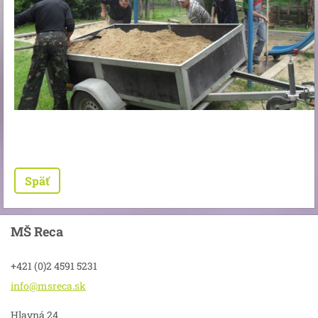
Späť
MŠ Reca
+421 (0)2 4591 5231
info@msr
eca.sk
Hlavná 24