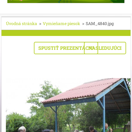
Úvodná stránka
>
Vymieňame piesok
>
SAM_4840.jpg
SPUSTIŤ PREZENTÁCIU
NASLEDUJÚCI