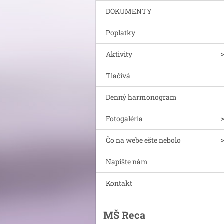
DOKUMENTY
Poplatky
Aktivity
Tlačivá
Denný harmonogram
Fotogaléria
Čo na webe ešte nebolo
Napíšte nám
Kontakt
MŠ Reca