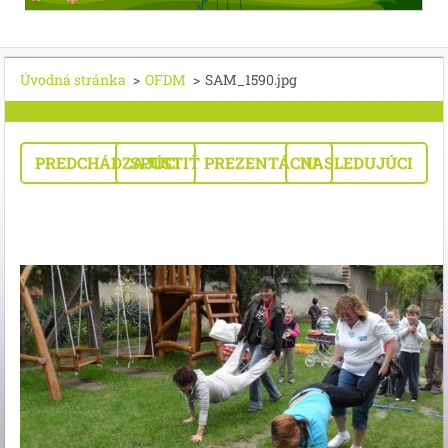
Úvodná stránka
>
OFDM
>
SAM_1590.jpg
PREDCHÁDZAJÚCI
SPUSTIŤ PREZENTÁCIU
NASLEDUJÚCI